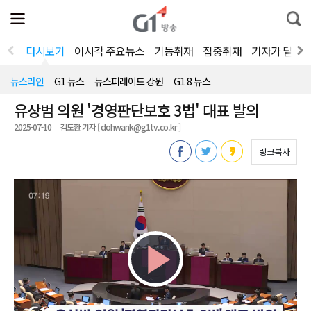
전
제
통
체
보
합
메
검
뉴
색
다시보기
이시각 주요뉴스
기동취재
집중취재
기자가 달려
열
기
뉴스라인
G1 뉴스
뉴스퍼레이드 강원
G1 8 뉴스
유상범 의원 '경영판단보호 3법' 대표 발의
2025-07-10
김도환 기자 [ dohwank@g1tv.co.kr ]
링크복사
Play