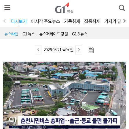
전
제
통
체
보
합
메
검
뉴
색
다시보기
이시각 주요뉴스
기동취재
집중취재
기자가 달려
열
기
뉴스라인
G1 뉴스
뉴스퍼레이드 강원
G1 8 뉴스
이
2026.05.21 목요일
다
전
음
뉴
뉴
스
스