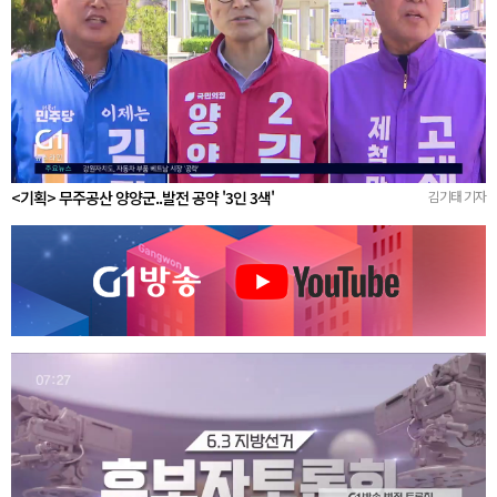
<기획> 무주공산 양양군..발전 공약 '3인 3색'
김기태 기자