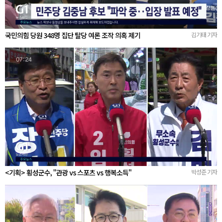
국민의힘 당원 348명 집단 탈당 여론 조작 의혹 제기
김기태 기자
<기획> 횡성군수, "관광 vs 스포츠 vs 행복소득"
박성준 기자