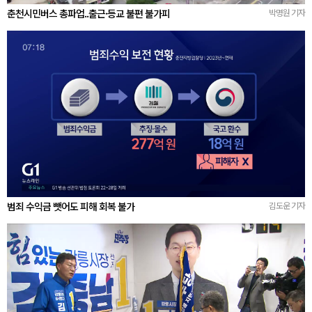
춘천시민버스 총파업..출근·등교 불편 불가피
박명원 기자
범죄 수익금 뺏어도 피해 회복 불가
김도운 기자