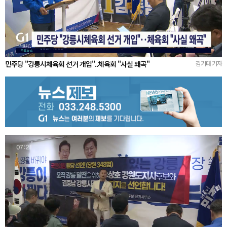
민주당 "강릉시체육회 선거 개입"..체육회 "사실 왜곡"
김기태 기자