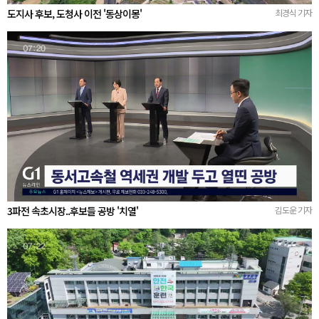
도지사 후보, 도청사 이전 '동상이몽'
최경식 기자
3파전 속초시장..후보들 공방 '치열'
김도운 기자