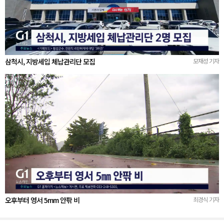
삼척시, 지방세입 체납관리단 모집
모재성 기자
오후부터 영서 5mm 안팎 비
최경식 기자