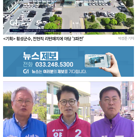
<기획> 횡성군수, 전현직 리턴매치에 야당 '3파전'
박성준 기자