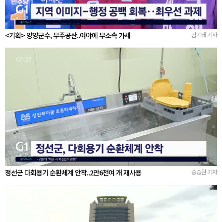
<기획> 양양군수, 무주공산..여야에 무소속 가세
김기태 기자
정선군 다회용기 순환체계 안착..2만6천여 개 재사용
송승원 기자