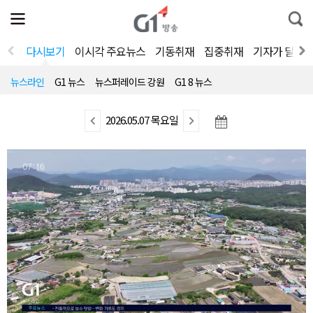
전
제
통
체
보
합
메
검
뉴
색
다시보기
이시각 주요뉴스
기동취재
집중취재
기자가 달려
열
기
뉴스라인
G1 뉴스
뉴스퍼레이드 강원
G1 8 뉴스
이
2026.05.07 목요일
다
전
음
뉴
뉴
스
스