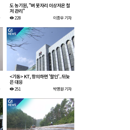
도 농기원, "벼 못자리 이상저온 철
저 관리"
228
이종우 기자
visibility
<기동> KT, 항의하면 '할인'..뒤늦
은 대응
251
박명원 기자
visibility