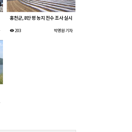
홍천군, 8만 평 농지 전수 조사 실시
203
박명원 기자
visibility