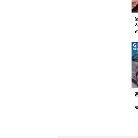
visibil
춘
visibil