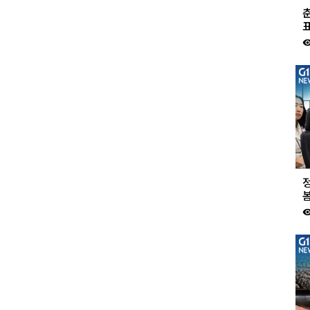
춘
visibil
정
봄
visibil