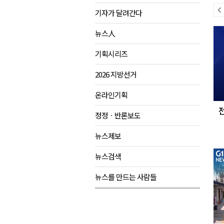
이
기자가 달려간다
육동한 시장, 국제스케이트장 춘
전
다
영월군, 국·도비 확보 보고회 개
뉴스人
뉴
음
삼척 공공산후조리원 이전 시급
스
뉴
기획시리즈
강원자치도교육청 교감급 이상 3
스
2026 지방선거
온라인기획
정정ㆍ반론보도
뉴스제보
뉴스검색
뉴스를 만드는 사람들