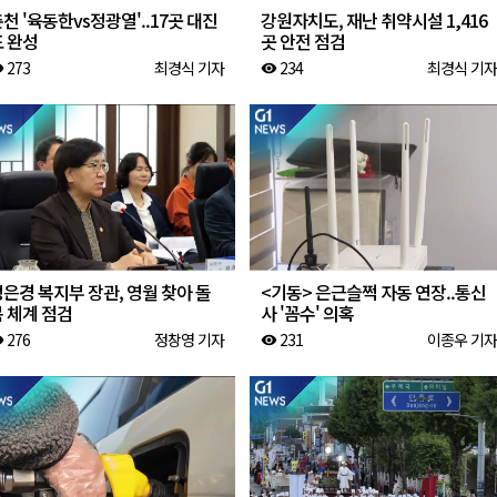
천 '육동한vs정광열'..17곳 대진
강원자치도, 재난 취약시설 1,416
표 완성
곳 안전 점검
273
최경식 기자
234
최경식 기자
ity
visibility
은경 복지부 장관, 영월 찾아 돌
<기동> 은근슬쩍 자동 연장..통신
 체계 점검
사 '꼼수' 의혹
276
정창영 기자
231
이종우 기자
ity
visibility