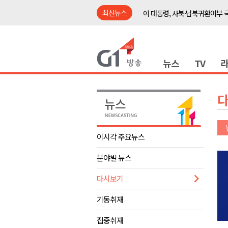
최신뉴스
여름축제 더위와 전쟁..물놀이 
강원도, 최휘영 문체부장관과 
이광재 국회 예결위원장, 강릉시
뉴스
TV
검찰청 폐지..해결 과제 산적
육동한 시장, 국제스케이트장 춘
영월군, 국·도비 확보 보고회 개
삼척 공공산후조리원 이전 시급
강원자치도교육청 교감급 이상 3
이시각 주요뉴스
도-시군 첫 간담회..우상호 "하
분야별 뉴스
이 대통령, 사북·납북귀환어부 
여름축제 더위와 전쟁..물놀이 
다시보기
강원도, 최휘영 문체부장관과 
기동취재
이광재 국회 예결위원장, 강릉시
집중취재
검찰청 폐지..해결 과제 산적