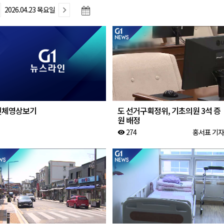
2026.04.23 목요일
천 유치 건의
최
87명 인사
전체영상보기
도 선거구획정위, 기초의원 3석 증
원 배정
274
홍서표 기자
visibility