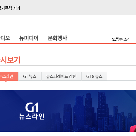
접목
정책간담회
 초청 특별 강연
라디오
뉴미디어
문화행사
G1방송 소개
천 유치 건의
최
다시보기
87명 인사
뉴스라인
G1 뉴스
뉴스퍼레이드 강원
G1 8 뉴스
나된 공동체"
국가폭력 사과
접목
정책간담회
 초청 특별 강연