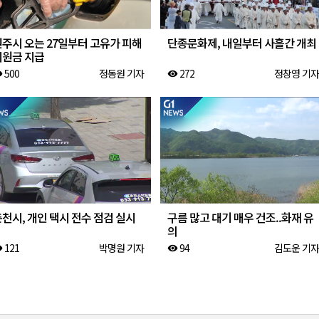
원주시 오는 27일부터 고유가 피해
단종문화제, 내일부터 사흘간 개최
지원금 지급
500
정동원 기자
272
정창영 기자
ity
visibility
천시, 개인 택시 전수 점검 실시
구름 많고 대기 매우 건조..화재 유
의
121
박명원 기자
94
김도운 기자
ity
visibility