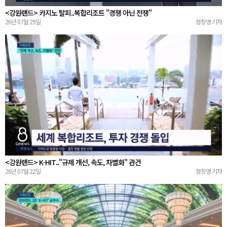
<강원랜드> 카지노 탈피..복합리조트 "경쟁 아닌 전쟁"
26년 07월 29일
정창영 기자
<강원랜드> K-HIT.."규제 개선, 속도, 차별화" 관건
26년 07월 22일
정창영 기자