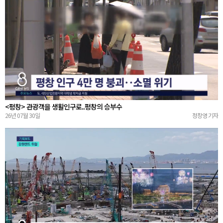
<평창> 관광객을 생활인구로..평창의 승부수
26년 07월 30일
정창영 기자