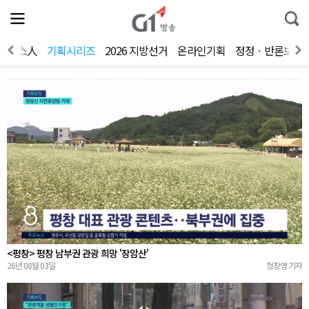
전
제
통
체
보
합
메
검
뉴
색
뉴스人
기획시리즈
2026 지방선거
온라인기획
정정ㆍ반론보도
열
기
<평창> 평창 남부권 관광 희망 '장암산'
26년 08월 03일
정창영 기자