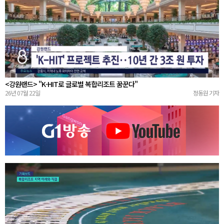
<강원랜드> "K-HIT로 글로벌 복합리조트 꿈꾼다"
26년 07월 22일
정동원 기자