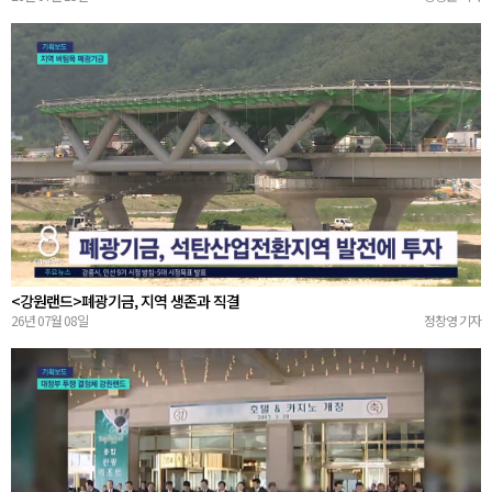
<강원랜드>폐광기금, 지역 생존과 직결
26년 07월 08일
정창영 기자