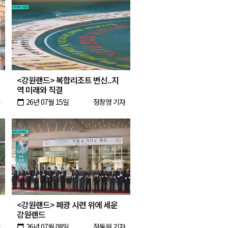
<강원랜드> 복합리조트 변신..지
역 미래와 직결
26년 07월 15일
정창영 기자
calendar_today
<강원랜드> 폐광 시련 위에 세운
강원랜드
26년 07월 08일
정동원 기자
calendar_today