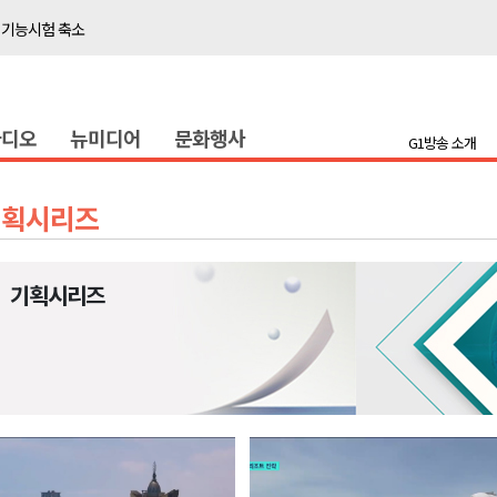
이' 경제살리기 추진
탐방로 전면 통제
..싱가포르 복합리조트
라디오
뉴미디어
문화행사
합리조트로 진화 중"
G1방송 소개
 개막
 지원사업 시행
기획시리즈
정밀 안전 진단
4.1km 지정
기획시리즈
 더위 한풀 꺾여
 기능시험 축소
이' 경제살리기 추진
탐방로 전면 통제
..싱가포르 복합리조트
합리조트로 진화 중"