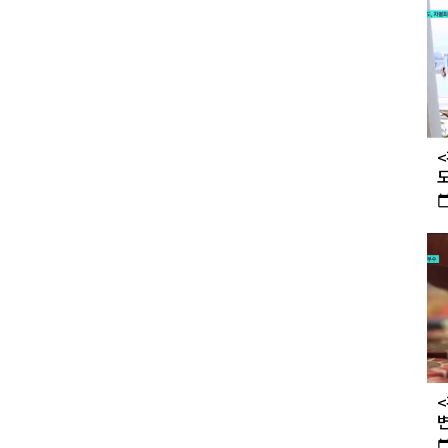
<
도
calendar_t
변
calendar_t