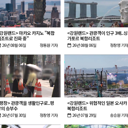
 개막
 지원사업 시행
정밀 안전 진단
<강원랜드> 마카오 카지노 "복합
<강원랜드> 관광객이 인구 3배..싱
4.1km 지정
리조트로 진화 중"
가포르 복합리조트
26년 08월 06일
정동원 기자
26년 08월 06일
정창영 기자
oday
calendar_today
<평창> 관광객을 생활인구로..평
<강원랜드> 위협적인 일본 오사카
창의 승부수
복합리조트
26년 07월 30일
정창영 기자
26년 07월 29일
송승원 기자
oday
calendar_today