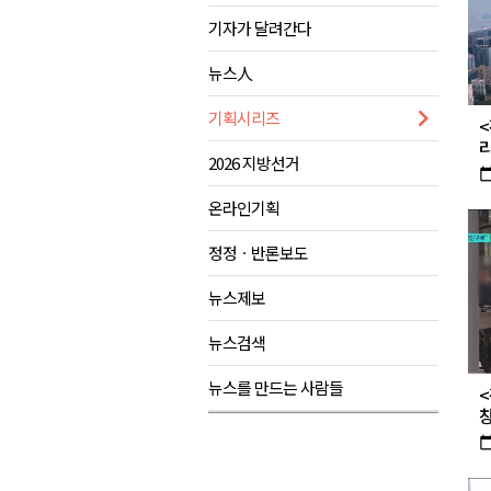
기자가 달려간다
제28회 정동진독립영화제 오늘
양양군, 소상공인 특례보증 2차
뉴스人
평창군 재해 예방 도로 시설물 
기획시리즈
동해시, '해군1함대로' 명예도로 
2026 지방선거
calendar_t
온라인기획
정정ㆍ반론보도
뉴스제보
뉴스검색
뉴스를 만드는 사람들
calendar_t