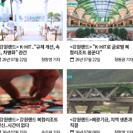
강원랜드> K-HIT.."규제 개선, 속
<강원랜드> "K-HIT로 글로벌 복
, 차별화" 관건
합리조트 꿈꾼다"
26년 07월 22일
정창영 기자
26년 07월 22일
정동원 기자
oday
calendar_today
<강원랜드> 강원랜드 복합리조트
<강원랜드>폐광기금, 지역 생존과
신..시간이 없다
직결
26년 07월 15일
송승원 기자
26년 07월 08일
정창영 기자
oday
calendar_today