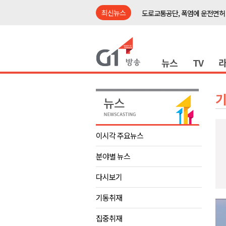
최신뉴스
강릉시, '상생동행 100일 릴레
삼척시, 무건리 이끼폭포 생태
<강원랜드> 관광객이 인구 3배
뉴스
TV
<강원랜드> 마카오 카지노 "복
제28회 정동진독립영화제 오늘
양양군, 소상공인 특례보증 2차
평창군 재해 예방 도로 시설물 
동해시, '해군1함대로' 명예도로 
이시각 주요뉴스
영월 '폭염중대경보' 발효..주말,
분야별 뉴스
도로교통공단, 폭염에 운전면허
강릉시, '상생동행 100일 릴레
다시보기
삼척시, 무건리 이끼폭포 생태
기동취재
<강원랜드> 관광객이 인구 3배
집중취재
<강원랜드> 마카오 카지노 "복