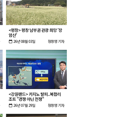
2026년 08월 07일(금)
2026년 08월 07일(금)
2026년 08월 07일(금)
<평창> 평창 남부권 관광 희망 '장
2026년 08월 07일(금)
암산'
26년 08월 03일
정창영 기자
calendar_today
<강원랜드> 카지노 탈피..복합리
조트 "경쟁 아닌 전쟁"
26년 07월 29일
정창영 기자
calendar_today