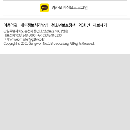
카카오 계정으로 로그인
이용약관
개인정보처리방침
청소년보호정책
PC화면
제보하기
맨
위
강원특별자치도 춘천시 동면 소양강로 274 G1방송
로
대표전화: 033)248-5000, FAX: 033)248-5130
(Top)
이메일: webmaster@g1tv.co.kr
Copyright © 2001 Gangwon No. 1 Broadcasting. All Rights Reserved.