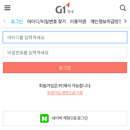
전
제
통
체
보
합
메
검
뉴
색
로그인
아이디/비밀번호 찾기
이용약관
개인정보취급방침
열
기
로그인
회원가입은 PC에서 가능합니다.
회원가입 화면으로 이동
네이버 계정으로 로그인