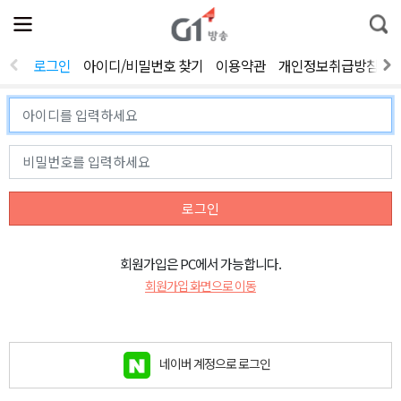
전
제
통
체
보
합
메
검
뉴
색
로그인
아이디/비밀번호 찾기
이용약관
개인정보취급방침
열
기
로그인
회원가입은 PC에서 가능합니다.
회원가입 화면으로 이동
네이버 계정으로 로그인