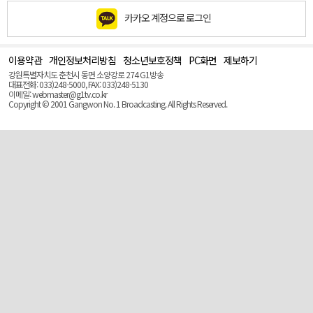
카카오 계정으로 로그인
이용약관
개인정보처리방침
청소년보호정책
PC화면
제보하기
맨
위
강원특별자치도 춘천시 동면 소양강로 274 G1방송
로
대표전화: 033)248-5000, FAX: 033)248-5130
(Top)
이메일: webmaster@g1tv.co.kr
Copyright © 2001 Gangwon No. 1 Broadcasting. All Rights Reserved.