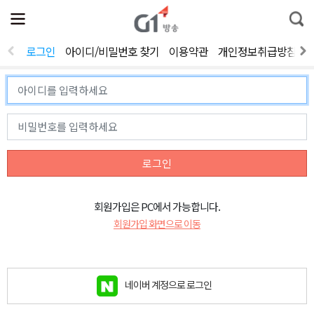
전
제
통
체
보
합
메
검
뉴
색
로그인
아이디/비밀번호 찾기
이용약관
개인정보취급방침
열
기
로그인
회원가입은 PC에서 가능합니다.
회원가입 화면으로 이동
네이버 계정으로 로그인