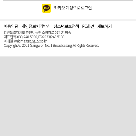
카카오 계정으로 로그인
이용약관
개인정보처리방침
청소년보호정책
PC화면
제보하기
맨
위
강원특별자치도 춘천시 동면 소양강로 274 G1방송
로
대표전화: 033)248-5000, FAX: 033)248-5130
(Top)
이메일: webmaster@g1tv.co.kr
Copyright © 2001 Gangwon No. 1 Broadcasting. All Rights Reserved.