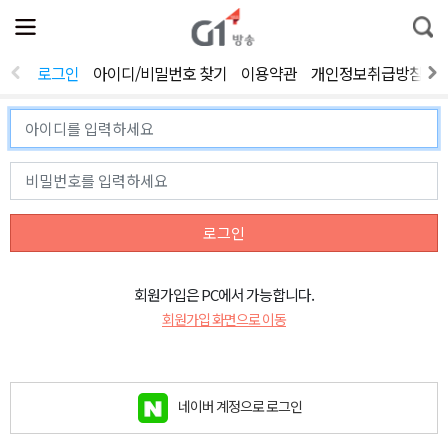
전
제
통
체
보
합
메
검
뉴
색
로그인
아이디/비밀번호 찾기
이용약관
개인정보취급방침
열
기
로그인
회원가입은 PC에서 가능합니다.
회원가입 화면으로 이동
네이버 계정으로 로그인