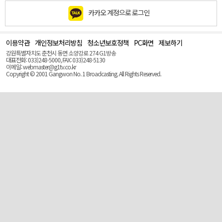
카카오 계정으로 로그인
이용약관
개인정보처리방침
청소년보호정책
PC화면
제보하기
맨
위
강원특별자치도 춘천시 동면 소양강로 274 G1방송
로
대표전화: 033)248-5000, FAX: 033)248-5130
(Top)
이메일: webmaster@g1tv.co.kr
Copyright © 2001 Gangwon No. 1 Broadcasting. All Rights Reserved.