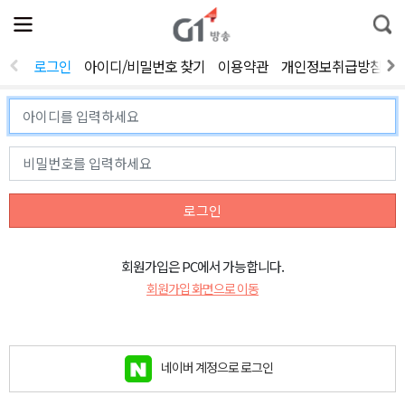
전
제
통
체
보
합
메
검
뉴
색
로그인
아이디/비밀번호 찾기
이용약관
개인정보취급방침
열
기
로그인
회원가입은 PC에서 가능합니다.
회원가입 화면으로 이동
네이버 계정으로 로그인