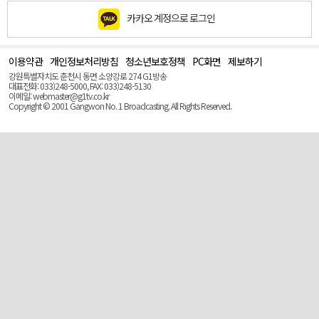
카카오 계정으로 로그인
이용약관
개인정보처리방침
청소년보호정책
PC화면
제보하기
맨
위
강원특별자치도 춘천시 동면 소양강로 274 G1방송
로
대표전화: 033)248-5000, FAX: 033)248-5130
(Top)
이메일: webmaster@g1tv.co.kr
Copyright © 2001 Gangwon No. 1 Broadcasting. All Rights Reserved.