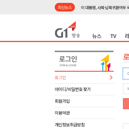
최신뉴스
이 대통령, 사북·납북귀환어부 
여름축제 더위와 전쟁..물놀이 
강원도, 최휘영 문체부장관과 
뉴스
TV
이광재 국회 예결위원장, 강릉시
검찰청 폐지..해결 과제 산적
육동한 시장, 국제스케이트장 춘
영월군, 국·도비 확보 보고회 개
삼척 공공산후조리원 이전 시급
로그인
강원자치도교육청 교감급 이상 3
아이디/비밀번호 찾기
도-시군 첫 간담회..우상호 "하
이 대통령, 사북·납북귀환어부 
회원가입
여름축제 더위와 전쟁..물놀이 
이용약관
강원도, 최휘영 문체부장관과 
개인정보취급방침
이광재 국회 예결위원장, 강릉시