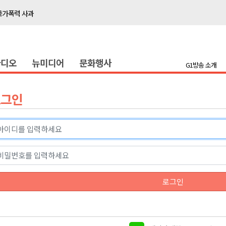
국가폭력 사과
접목
정책간담회
라디오
뉴미디어
문화행사
 초청 특별 강연
G1방송 소개
천 유치 건의
로그인
최
87명 인사
나된 공동체"
국가폭력 사과
로그인
접목
정책간담회
 초청 특별 강연