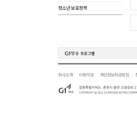
청소년 보호정책
검찰청 폐지..해결 과제 산적
육동한 시장, 국제스케이트장 춘
영월군, 국·도비 확보 보고회 개
삼척 공공산후조리원 이전 시급
강원자치도교육청 교감급 이상 3
회사소개
이용약관
개인정보취급방침