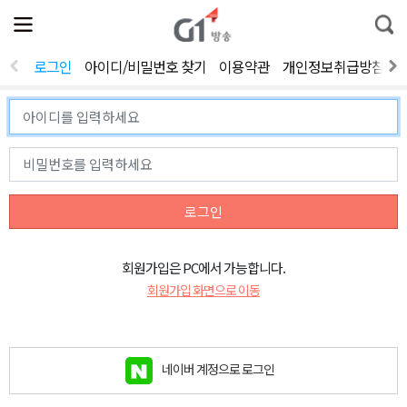
전
제
통
체
보
합
메
검
뉴
색
로그인
아이디/비밀번호 찾기
이용약관
개인정보취급방침
열
기
로그인
회원가입은 PC에서 가능합니다.
회원가입 화면으로 이동
네이버 계정으로 로그인