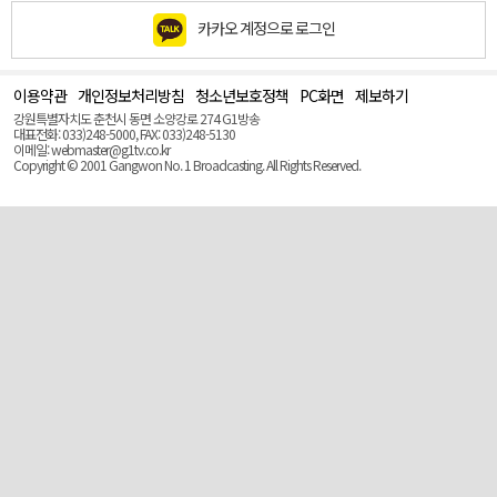
카카오 계정으로 로그인
이용약관
개인정보처리방침
청소년보호정책
PC화면
제보하기
맨
위
강원특별자치도 춘천시 동면 소양강로 274 G1방송
로
대표전화: 033)248-5000, FAX: 033)248-5130
(Top)
이메일: webmaster@g1tv.co.kr
Copyright © 2001 Gangwon No. 1 Broadcasting. All Rights Reserved.