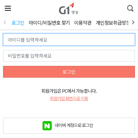
전
제
통
체
보
합
메
검
뉴
색
로그인
아이디/비밀번호 찾기
이용약관
개인정보취급방침
열
기
로그인
회원가입은 PC에서 가능합니다.
회원가입 화면으로 이동
네이버 계정으로 로그인