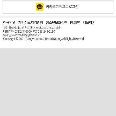
카카오 계정으로 로그인
이용약관
개인정보처리방침
청소년보호정책
PC화면
제보하기
맨
위
강원특별자치도 춘천시 동면 소양강로 274 G1방송
로
대표전화: 033)248-5000, FAX: 033)248-5130
(Top)
이메일: webmaster@g1tv.co.kr
Copyright © 2001 Gangwon No. 1 Broadcasting. All Rights Reserved.