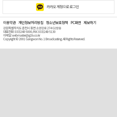
카카오 계정으로 로그인
이용약관
개인정보처리방침
청소년보호정책
PC화면
제보하기
맨
위
강원특별자치도 춘천시 동면 소양강로 274 G1방송
로
대표전화: 033)248-5000, FAX: 033)248-5130
(Top)
이메일: webmaster@g1tv.co.kr
Copyright © 2001 Gangwon No. 1 Broadcasting. All Rights Reserved.