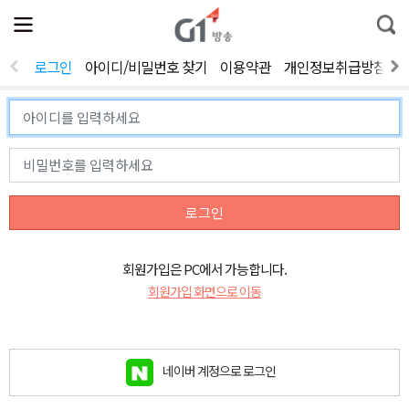
전
제
통
체
보
합
메
검
뉴
색
로그인
아이디/비밀번호 찾기
이용약관
개인정보취급방침
열
기
로그인
회원가입은 PC에서 가능합니다.
회원가입 화면으로 이동
네이버 계정으로 로그인