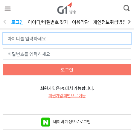
전
제
통
체
보
합
메
검
뉴
색
로그인
아이디/비밀번호 찾기
이용약관
개인정보취급방침
열
기
로그인
회원가입은 PC에서 가능합니다.
회원가입 화면으로 이동
네이버 계정으로 로그인