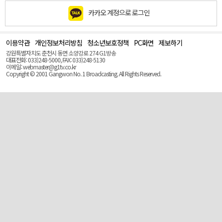
카카오 계정으로 로그인
이용약관
개인정보처리방침
청소년보호정책
PC화면
제보하기
맨
위
강원특별자치도 춘천시 동면 소양강로 274 G1방송
로
대표전화: 033)248-5000, FAX: 033)248-5130
(Top)
이메일: webmaster@g1tv.co.kr
Copyright © 2001 Gangwon No. 1 Broadcasting. All Rights Reserved.