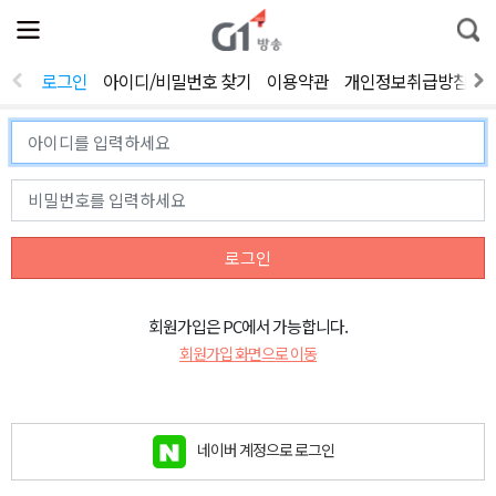
전
제
통
체
보
합
메
검
뉴
색
로그인
아이디/비밀번호 찾기
이용약관
개인정보취급방침
열
기
로그인
회원가입은 PC에서 가능합니다.
회원가입 화면으로 이동
네이버 계정으로 로그인