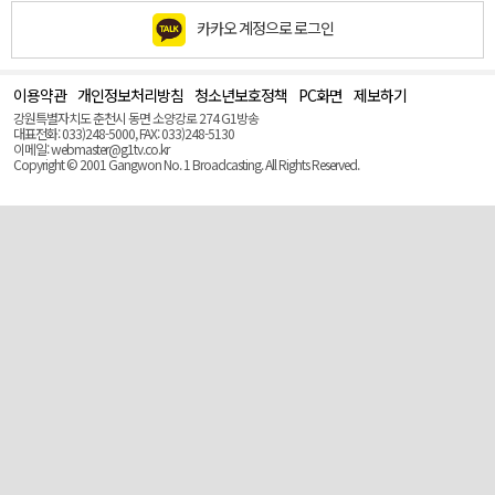
카카오 계정으로 로그인
이용약관
개인정보처리방침
청소년보호정책
PC화면
제보하기
맨
위
강원특별자치도 춘천시 동면 소양강로 274 G1방송
로
대표전화: 033)248-5000, FAX: 033)248-5130
(Top)
이메일: webmaster@g1tv.co.kr
Copyright © 2001 Gangwon No. 1 Broadcasting. All Rights Reserved.