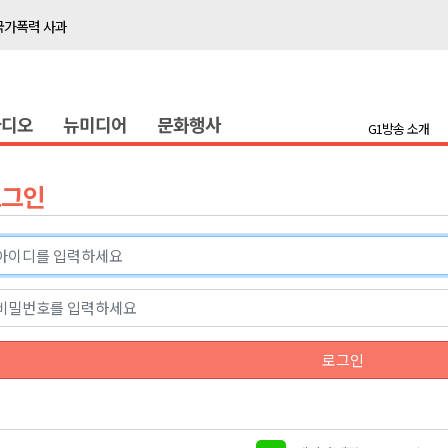
국가폭력 사과
접목
정책간담회
라디오
뉴미디어
문화행사
 초청 특별 강연
G1방송 소개
천 유치 건의
로그인
최
87명 인사
나된 공동체"
국가폭력 사과
로그인
접목
정책간담회
 초청 특별 강연