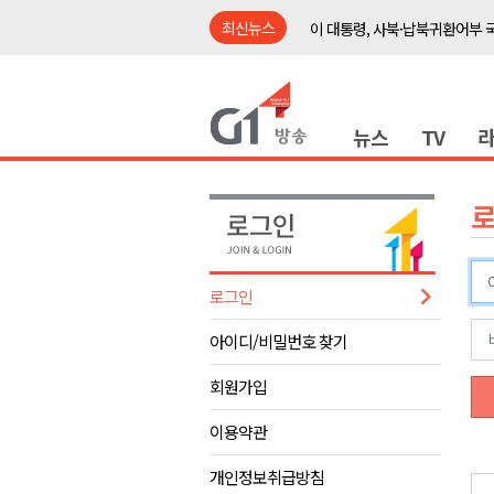
최신뉴스
이 대통령, 사북·납북귀환어부 
여름축제 더위와 전쟁..물놀이 
강원도, 최휘영 문체부장관과 
뉴스
TV
이광재 국회 예결위원장, 강릉시
검찰청 폐지..해결 과제 산적
육동한 시장, 국제스케이트장 춘
영월군, 국·도비 확보 보고회 개
삼척 공공산후조리원 이전 시급
로그인
강원자치도교육청 교감급 이상 3
아이디/비밀번호 찾기
도-시군 첫 간담회..우상호 "하
이 대통령, 사북·납북귀환어부 
회원가입
여름축제 더위와 전쟁..물놀이 
이용약관
강원도, 최휘영 문체부장관과 
개인정보취급방침
이광재 국회 예결위원장, 강릉시