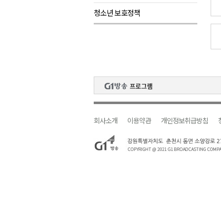
청소년 보호정책
검찰청 폐지..해결 과제 산적
육동한 시장, 국제스케이트장 춘
영월군, 국·도비 확보 보고회 개
삼척 공공산후조리원 이전 시급
강원자치도교육청 교감급 이상 3
회사소개
이용약관
개인정보취급방침