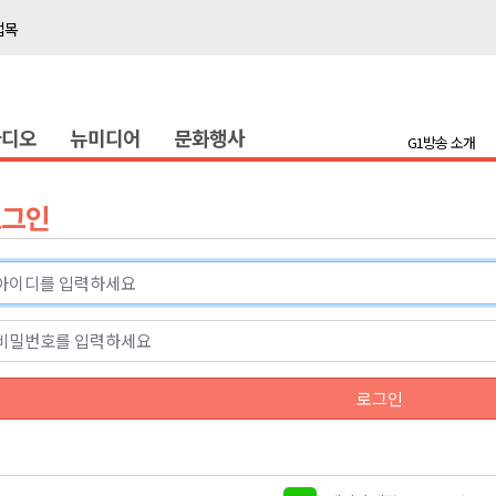
접목
정책간담회
 초청 특별 강연
라디오
뉴미디어
문화행사
G1방송 소개
천 유치 건의
최
로그인
87명 인사
나된 공동체"
국가폭력 사과
접목
로그인
정책간담회
 초청 특별 강연