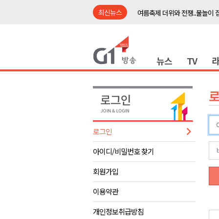
최신뉴스
여름축제 더위와 전쟁..물놀이 
강원도, 최휘영 문체부장관과 
이광재 국회 예결위원장, 강릉시
뉴스
TV
검찰청 폐지..해결 과제 산적
육동한 시장, 국제스케이트장 춘
영월군, 국·도비 확보 보고회 개
삼척 공공산후조리원 이전 시급
강원자치도교육청 교감급 이상 3
로그인
도-시군 첫 간담회..우상호 "하
아이디/비밀번호 찾기
이 대통령, 사북·납북귀환어부 
여름축제 더위와 전쟁..물놀이 
회원가입
강원도, 최휘영 문체부장관과 
이용약관
이광재 국회 예결위원장, 강릉시
개인정보취급방침
검찰청 폐지..해결 과제 산적