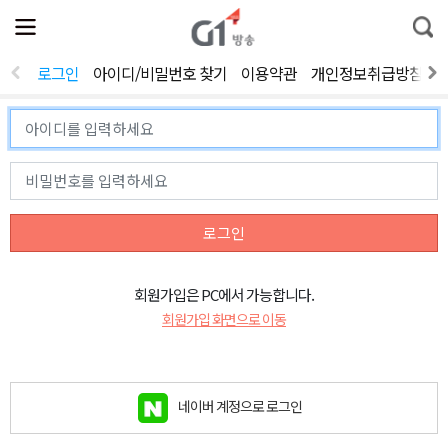
전
제
통
체
보
합
메
검
뉴
색
로그인
아이디/비밀번호 찾기
이용약관
개인정보취급방침
열
기
로그인
회원가입은 PC에서 가능합니다.
회원가입 화면으로 이동
네이버 계정으로 로그인