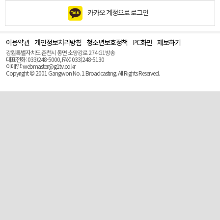
카카오 계정으로 로그인
이용약관
개인정보처리방침
청소년보호정책
PC화면
제보하기
맨
위
강원특별자치도 춘천시 동면 소양강로 274 G1방송
로
대표전화: 033)248-5000, FAX: 033)248-5130
(Top)
이메일: webmaster@g1tv.co.kr
Copyright © 2001 Gangwon No. 1 Broadcasting. All Rights Reserved.