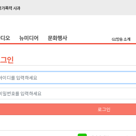
국가폭력 사과
접목
정책간담회
라디오
뉴미디어
문화행사
 초청 특별 강연
G1방송 소개
천 유치 건의
로그인
최
87명 인사
나된 공동체"
국가폭력 사과
로그인
접목
정책간담회
 초청 특별 강연