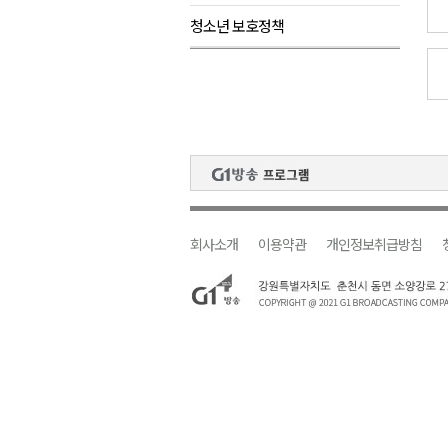
청소년 보호정책
검찰청 폐지..해결 과제 산적
육동한 시장, 국제스케이트장 춘
영월군, 국·도비 확보 보고회 개
삼척 공공산후조리원 이전 시급
강원자치도교육청 교감급 이상 3
회사소개
이용약관
개인정보취급방침