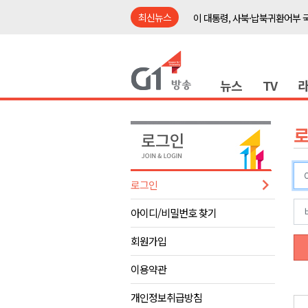
최신뉴스
이 대통령, 사북·납북귀환어부 
여름축제 더위와 전쟁..물놀이 
강원도, 최휘영 문체부장관과 
뉴스
TV
이광재 국회 예결위원장, 강릉시
검찰청 폐지..해결 과제 산적
육동한 시장, 국제스케이트장 춘
영월군, 국·도비 확보 보고회 개
삼척 공공산후조리원 이전 시급
로그인
강원자치도교육청 교감급 이상 3
아이디/비밀번호 찾기
도-시군 첫 간담회..우상호 "하
이 대통령, 사북·납북귀환어부 
회원가입
여름축제 더위와 전쟁..물놀이 
이용약관
강원도, 최휘영 문체부장관과 
개인정보취급방침
이광재 국회 예결위원장, 강릉시