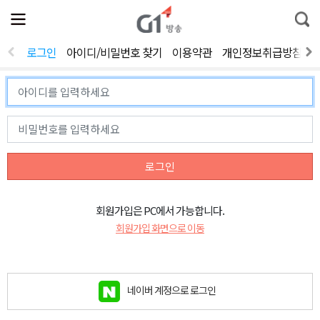
전
제
통
체
보
합
메
검
뉴
색
로그인
아이디/비밀번호 찾기
이용약관
개인정보취급방침
열
기
로그인
회원가입은 PC에서 가능합니다.
회원가입 화면으로 이동
네이버 계정으로 로그인