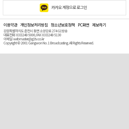
카카오 계정으로 로그인
이용약관
개인정보처리방침
청소년보호정책
PC화면
제보하기
맨
위
강원특별자치도 춘천시 동면 소양강로 274 G1방송
로
대표전화: 033)248-5000, FAX: 033)248-5130
(Top)
이메일: webmaster@g1tv.co.kr
Copyright © 2001 Gangwon No. 1 Broadcasting. All Rights Reserved.