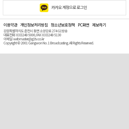
카카오 계정으로 로그인
이용약관
개인정보처리방침
청소년보호정책
PC화면
제보하기
맨
위
강원특별자치도 춘천시 동면 소양강로 274 G1방송
로
대표전화: 033)248-5000, FAX: 033)248-5130
(Top)
이메일: webmaster@g1tv.co.kr
Copyright © 2001 Gangwon No. 1 Broadcasting. All Rights Reserved.