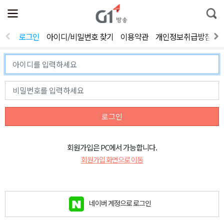
전
제
통
체
보
합
메
검
뉴
색
로그인
아이디/비밀번호 찾기
이용약관
개인정보취급방침
열
기
로그인
회원가입은 PC에서 가능합니다.
회원가입 화면으로 이동
네이버 계정으로 로그인