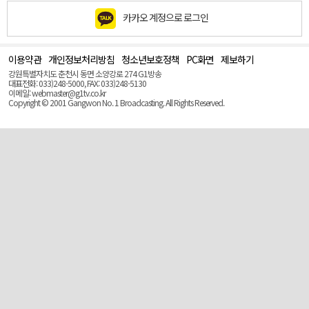
카카오 계정으로 로그인
이용약관
개인정보처리방침
청소년보호정책
PC화면
제보하기
맨
위
강원특별자치도 춘천시 동면 소양강로 274 G1방송
로
대표전화: 033)248-5000, FAX: 033)248-5130
(Top)
이메일: webmaster@g1tv.co.kr
Copyright © 2001 Gangwon No. 1 Broadcasting. All Rights Reserved.