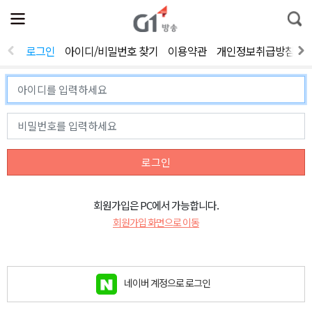
전
제
통
체
보
합
메
검
뉴
색
로그인
아이디/비밀번호 찾기
이용약관
개인정보취급방침
열
기
로그인
회원가입은 PC에서 가능합니다.
회원가입 화면으로 이동
네이버 계정으로 로그인