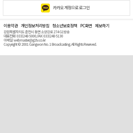
카카오 계정으로 로그인
이용약관
개인정보처리방침
청소년보호정책
PC화면
제보하기
맨
위
강원특별자치도 춘천시 동면 소양강로 274 G1방송
로
대표전화: 033)248-5000, FAX: 033)248-5130
(Top)
이메일: webmaster@g1tv.co.kr
Copyright © 2001 Gangwon No. 1 Broadcasting. All Rights Reserved.