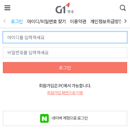
전
제
통
체
보
합
메
검
뉴
색
로그인
아이디/비밀번호 찾기
이용약관
개인정보취급방침
열
기
로그인
회원가입은 PC에서 가능합니다.
회원가입 화면으로 이동
네이버 계정으로 로그인