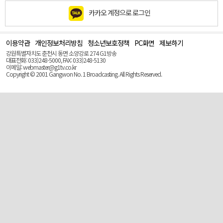
카카오 계정으로 로그인
이용약관
개인정보처리방침
청소년보호정책
PC화면
제보하기
맨
위
강원특별자치도 춘천시 동면 소양강로 274 G1방송
로
대표전화: 033)248-5000, FAX: 033)248-5130
(Top)
이메일: webmaster@g1tv.co.kr
Copyright © 2001 Gangwon No. 1 Broadcasting. All Rights Reserved.