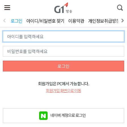
전
제
통
체
보
합
메
검
뉴
색
로그인
아이디/비밀번호 찾기
이용약관
개인정보취급방침
열
기
로그인
회원가입은 PC에서 가능합니다.
회원가입 화면으로 이동
네이버 계정으로 로그인