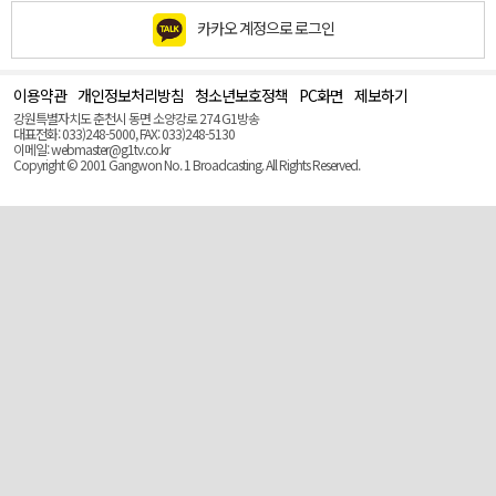
카카오 계정으로 로그인
이용약관
개인정보처리방침
청소년보호정책
PC화면
제보하기
맨
위
강원특별자치도 춘천시 동면 소양강로 274 G1방송
로
대표전화: 033)248-5000, FAX: 033)248-5130
(Top)
이메일: webmaster@g1tv.co.kr
Copyright © 2001 Gangwon No. 1 Broadcasting. All Rights Reserved.