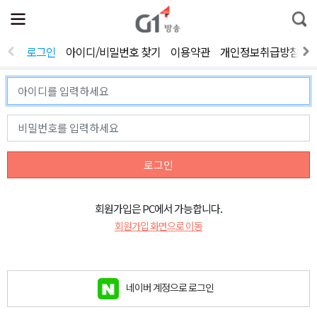
전
제
통
체
보
합
메
검
뉴
색
로그인
아이디/비밀번호 찾기
이용약관
개인정보취급방침
열
기
로그인
회원가입은 PC에서 가능합니다.
회원가입 화면으로 이동
네이버 계정으로 로그인