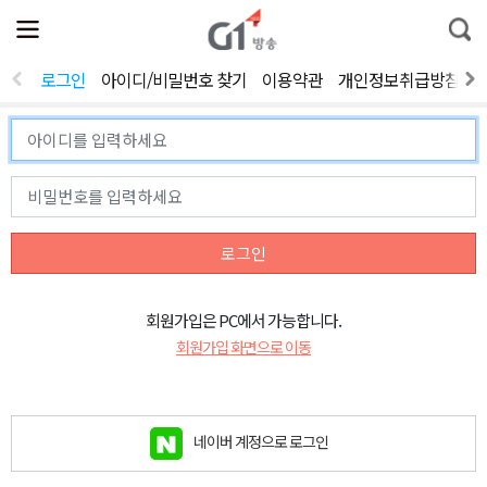
전
제
통
체
보
합
메
검
뉴
색
로그인
아이디/비밀번호 찾기
이용약관
개인정보취급방침
열
기
로그인
회원가입은 PC에서 가능합니다.
회원가입 화면으로 이동
네이버 계정으로 로그인