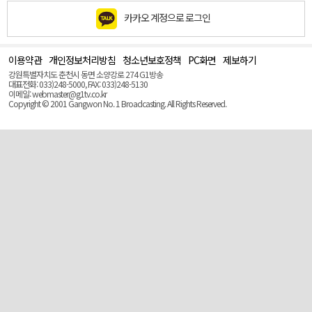
카카오 계정으로 로그인
이용약관
개인정보처리방침
청소년보호정책
PC화면
제보하기
맨
위
강원특별자치도 춘천시 동면 소양강로 274 G1방송
로
대표전화: 033)248-5000, FAX: 033)248-5130
(Top)
이메일: webmaster@g1tv.co.kr
Copyright © 2001 Gangwon No. 1 Broadcasting. All Rights Reserved.