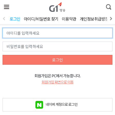
전
제
통
체
보
합
메
검
뉴
색
로그인
아이디/비밀번호 찾기
이용약관
개인정보취급방침
열
기
로그인
회원가입은 PC에서 가능합니다.
회원가입 화면으로 이동
네이버 계정으로 로그인