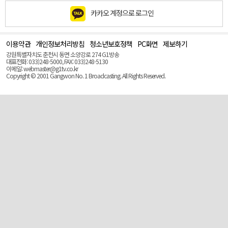
카카오 계정으로 로그인
이용약관
개인정보처리방침
청소년보호정책
PC화면
제보하기
맨
위
강원특별자치도 춘천시 동면 소양강로 274 G1방송
로
대표전화: 033)248-5000, FAX: 033)248-5130
(Top)
이메일: webmaster@g1tv.co.kr
Copyright © 2001 Gangwon No. 1 Broadcasting. All Rights Reserved.