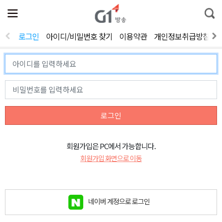
전
제
통
체
보
합
메
검
뉴
색
로그인
아이디/비밀번호 찾기
이용약관
개인정보취급방침
열
기
로그인
회원가입은 PC에서 가능합니다.
회원가입 화면으로 이동
네이버 계정으로 로그인