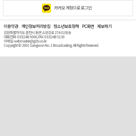
카카오 계정으로 로그인
이용약관
개인정보처리방침
청소년보호정책
PC화면
제보하기
맨
위
강원특별자치도 춘천시 동면 소양강로 274 G1방송
로
대표전화: 033)248-5000, FAX: 033)248-5130
(Top)
이메일: webmaster@g1tv.co.kr
Copyright © 2001 Gangwon No. 1 Broadcasting. All Rights Reserved.