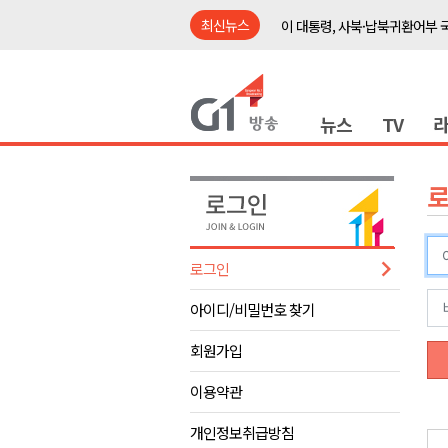
최신뉴스
이 대통령, 사북·납북귀환어부 
여름축제 더위와 전쟁..물놀이 
강원도, 최휘영 문체부장관과 
뉴스
TV
이광재 국회 예결위원장, 강릉시
검찰청 폐지..해결 과제 산적
육동한 시장, 국제스케이트장 춘
영월군, 국·도비 확보 보고회 개
삼척 공공산후조리원 이전 시급
로그인
강원자치도교육청 교감급 이상 3
아이디/비밀번호 찾기
도-시군 첫 간담회..우상호 "하
이 대통령, 사북·납북귀환어부 
회원가입
여름축제 더위와 전쟁..물놀이 
이용약관
강원도, 최휘영 문체부장관과 
개인정보취급방침
이광재 국회 예결위원장, 강릉시