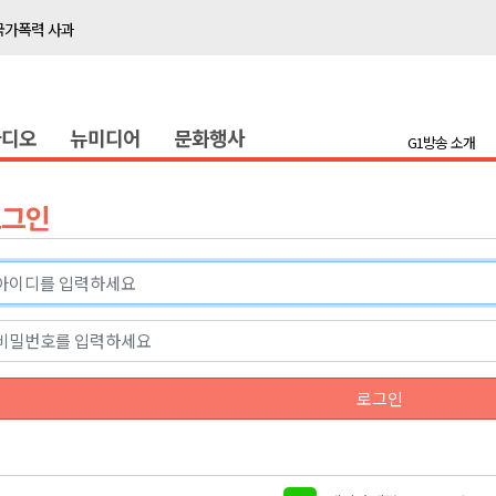
국가폭력 사과
접목
정책간담회
라디오
뉴미디어
문화행사
 초청 특별 강연
G1방송 소개
천 유치 건의
로그인
최
87명 인사
나된 공동체"
국가폭력 사과
로그인
접목
정책간담회
 초청 특별 강연