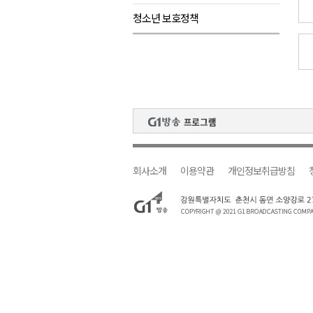
청소년 보호정책
검찰청 폐지..해결 과제 산적
육동한 시장, 국제스케이트장 춘
영월군, 국·도비 확보 보고회 개
삼척 공공산후조리원 이전 시급
강원자치도교육청 교감급 이상 3
회사소개
이용약관
개인정보취급방침