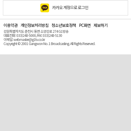
카카오 계정으로 로그인
이용약관
개인정보처리방침
청소년보호정책
PC화면
제보하기
맨
위
강원특별자치도 춘천시 동면 소양강로 274 G1방송
로
대표전화: 033)248-5000, FAX: 033)248-5130
(Top)
이메일: webmaster@g1tv.co.kr
Copyright © 2001 Gangwon No. 1 Broadcasting. All Rights Reserved.