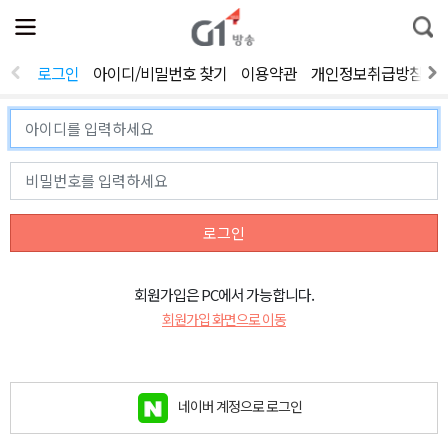
전
제
통
체
보
합
메
검
뉴
색
로그인
아이디/비밀번호 찾기
이용약관
개인정보취급방침
열
기
로그인
회원가입은 PC에서 가능합니다.
회원가입 화면으로 이동
네이버 계정으로 로그인