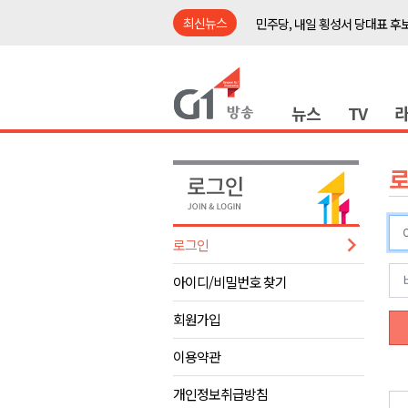
최신뉴스
민주당, 내일 횡성서 당대표 후
철원 백마고지역~월정리역 경원
어젯밤 원주 아파트 정전..천 
뉴스
TV
춘천시립 '장애아동전담어린이집
영월군, 14~15일 서부시장 야
양양군, 21일까지 '초등학생 틈
강원개발공사, 공기업 평가 2년 
도-시군 첫 간담회..우상호 "하
로그인
이 대통령, 사북·납북귀환어부 
아이디/비밀번호 찾기
동해안 폭우..도로 잠기고 고립
민주당, 내일 횡성서 당대표 후
회원가입
철원 백마고지역~월정리역 경원
이용약관
어젯밤 원주 아파트 정전..천 
개인정보취급방침
춘천시립 '장애아동전담어린이집