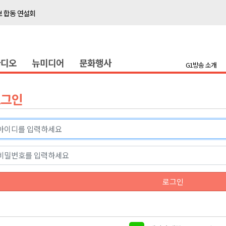
보 합동 연설회
선 복원 재개
백여세대 불편
라디오
뉴미디어
문화행사
' 개원
G1방송 소개
시장 운영
새 돌봄' 시행
로그인
연속 '다'등급
나된 공동체"
국가폭력 사과
보 합동 연설회
로그인
선 복원 재개
백여세대 불편
' 개원