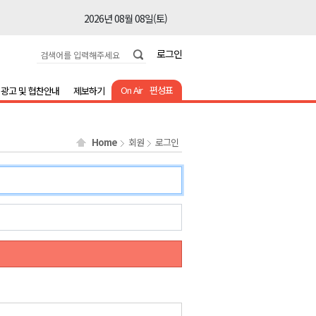
2026년 08월 08일(토)
2026년 08월 08일(토)
로그인
2026년 08월 08일(토)
2026년 08월 08일(토)
On Air
편성표
광고 및 협찬안내
제보하기
2026년 08월 08일(토)
2026년 08월 08일(토)
Home
회원
로그인
2026년 08월 08일(토)
2026년 08월 07일(금)
2026년 08월 07일(금)
2026년 08월 08일(토)
2026년 08월 08일(토)
2026년 08월 08일(토)
2026년 08월 08일(토)
2026년 08월 08일(토)