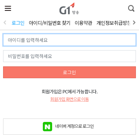
전
제
통
체
보
합
메
검
뉴
색
로그인
아이디/비밀번호 찾기
이용약관
개인정보취급방침
열
기
로그인
회원가입은 PC에서 가능합니다.
회원가입 화면으로 이동
네이버 계정으로 로그인