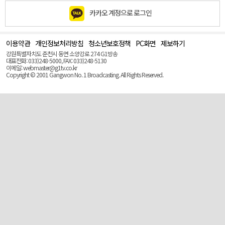
카카오 계정으로 로그인
이용약관
개인정보처리방침
청소년보호정책
PC화면
제보하기
맨
위
강원특별자치도 춘천시 동면 소양강로 274 G1방송
로
대표전화: 033)248-5000, FAX: 033)248-5130
(Top)
이메일: webmaster@g1tv.co.kr
Copyright © 2001 Gangwon No. 1 Broadcasting. All Rights Reserved.