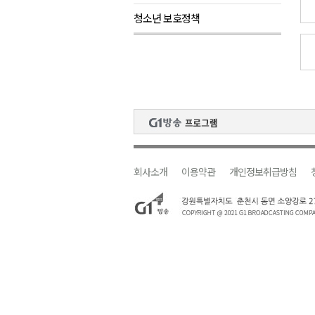
청소년 보호정책
검찰청 폐지..해결 과제 산적
육동한 시장, 국제스케이트장 춘
영월군, 국·도비 확보 보고회 개
삼척 공공산후조리원 이전 시급
강원자치도교육청 교감급 이상 3
회사소개
이용약관
개인정보취급방침