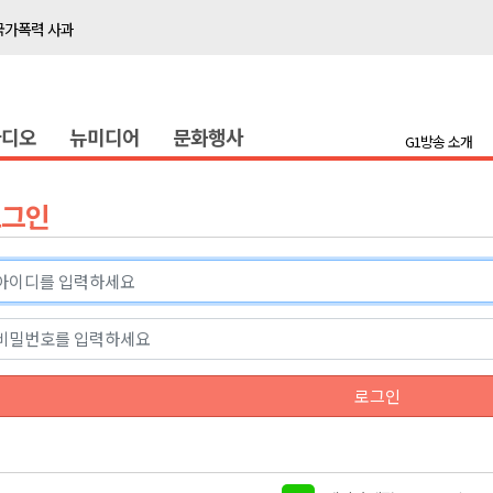
국가폭력 사과
접목
정책간담회
라디오
뉴미디어
문화행사
 초청 특별 강연
G1방송 소개
천 유치 건의
로그인
최
87명 인사
나된 공동체"
국가폭력 사과
로그인
접목
정책간담회
 초청 특별 강연