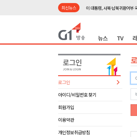
최신뉴스
이 대통령, 사북·납북귀환어부 
여름축제 더위와 전쟁..물놀이 
강원도, 최휘영 문체부장관과 
뉴스
TV
이광재 국회 예결위원장, 강릉시
검찰청 폐지..해결 과제 산적
육동한 시장, 국제스케이트장 춘
영월군, 국·도비 확보 보고회 개
삼척 공공산후조리원 이전 시급
로그인
강원자치도교육청 교감급 이상 3
아이디/비밀번호 찾기
도-시군 첫 간담회..우상호 "하
이 대통령, 사북·납북귀환어부 
회원가입
여름축제 더위와 전쟁..물놀이 
이용약관
강원도, 최휘영 문체부장관과 
개인정보취급방침
이광재 국회 예결위원장, 강릉시