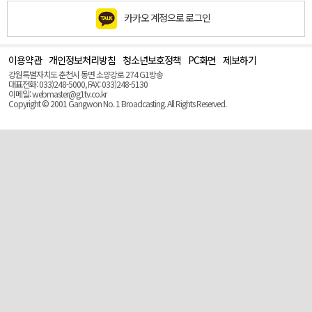
카카오 계정으로 로그인
이용약관
개인정보처리방침
청소년보호정책
PC화면
제보하기
맨
위
강원특별자치도 춘천시 동면 소양강로 274 G1방송
로
대표전화: 033)248-5000, FAX: 033)248-5130
(Top)
이메일: webmaster@g1tv.co.kr
Copyright © 2001 Gangwon No. 1 Broadcasting. All Rights Reserved.