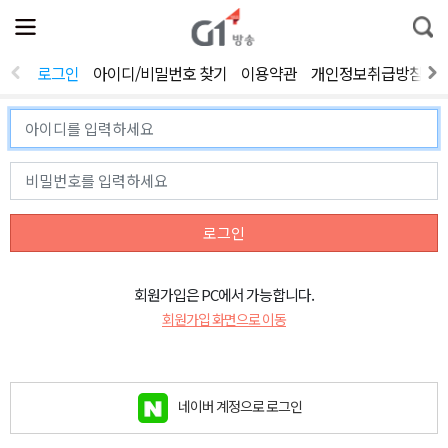
전
제
통
체
보
합
메
검
뉴
색
로그인
아이디/비밀번호 찾기
이용약관
개인정보취급방침
열
기
로그인
회원가입은 PC에서 가능합니다.
회원가입 화면으로 이동
네이버 계정으로 로그인