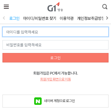
전
제
통
체
보
합
메
검
뉴
색
로그인
아이디/비밀번호 찾기
이용약관
개인정보취급방침
열
기
로그인
회원가입은 PC에서 가능합니다.
회원가입 화면으로 이동
네이버 계정으로 로그인