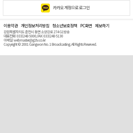
카카오 계정으로 로그인
이용약관
개인정보처리방침
청소년보호정책
PC화면
제보하기
맨
위
강원특별자치도 춘천시 동면 소양강로 274 G1방송
로
대표전화: 033)248-5000, FAX: 033)248-5130
(Top)
이메일: webmaster@g1tv.co.kr
Copyright © 2001 Gangwon No. 1 Broadcasting. All Rights Reserved.