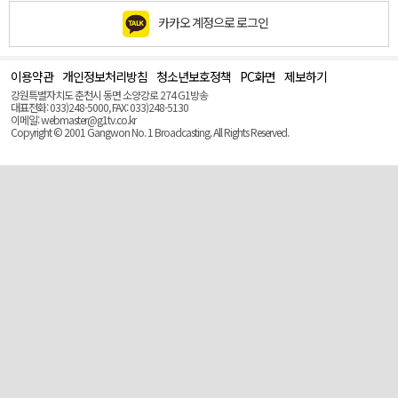
카카오 계정으로 로그인
이용약관
개인정보처리방침
청소년보호정책
PC화면
제보하기
맨
위
강원특별자치도 춘천시 동면 소양강로 274 G1방송
로
대표전화: 033)248-5000, FAX: 033)248-5130
(Top)
이메일: webmaster@g1tv.co.kr
Copyright © 2001 Gangwon No. 1 Broadcasting. All Rights Reserved.