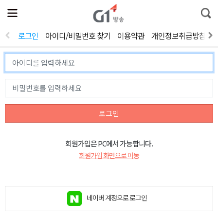
전
제
통
체
보
합
메
검
뉴
색
로그인
아이디/비밀번호 찾기
이용약관
개인정보취급방침
열
기
로그인
회원가입은 PC에서 가능합니다.
회원가입 화면으로 이동
네이버 계정으로 로그인