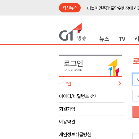
최신뉴스
더불어민주당 도당위원장에 허영
수족구병 원인 바이러스 급증..
춘천 돈사 화재..평창 교통사고 
뉴스
TV
동해안 이안류..지자체 대응 강
원주시, 지역첨단의료복합단지 
강원도 반려동물지원센터, 참여
평창 전지훈련 성지..선수들 구
동해시, 어르신병원동행서비스 
로그인
원주환경청, 비산배출시설 미신
아이디/비밀번호 찾기
민주당 순회경선 합동연설회..
더불어민주당 도당위원장에 허영
회원가입
수족구병 원인 바이러스 급증..
이용약관
춘천 돈사 화재..평창 교통사고 
개인정보취급방침
동해안 이안류..지자체 대응 강