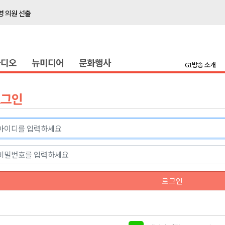
 의원 선출
위생 주의 당부
4명 경상
라디오
뉴미디어
문화행사
화
G1방송 소개
지정 준비 본격화
형 프로그램 신설
로그인
슬땀
확대 운영
고 사업장 점검
강원 표심은
 의원 선출
로그인
위생 주의 당부
4명 경상
화