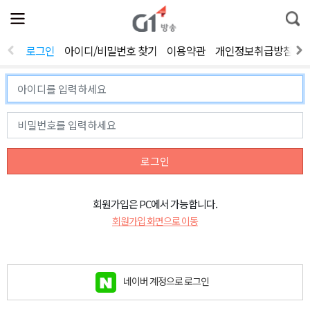
전
제
통
체
보
합
메
검
뉴
색
로그인
아이디/비밀번호 찾기
이용약관
개인정보취급방침
열
기
로그인
회원가입은 PC에서 가능합니다.
회원가입 화면으로 이동
네이버 계정으로 로그인