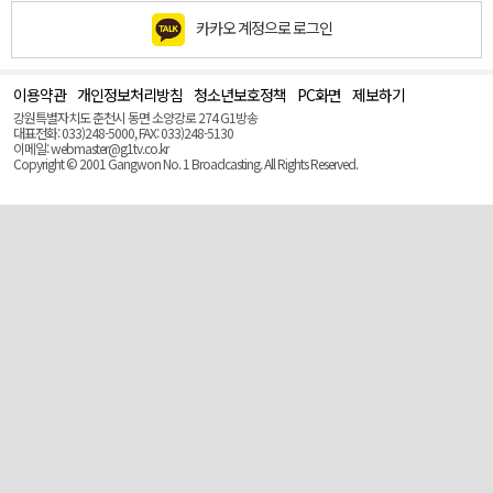
카카오 계정으로 로그인
이용약관
개인정보처리방침
청소년보호정책
PC화면
제보하기
맨
위
강원특별자치도 춘천시 동면 소양강로 274 G1방송
로
대표전화: 033)248-5000, FAX: 033)248-5130
(Top)
이메일: webmaster@g1tv.co.kr
Copyright © 2001 Gangwon No. 1 Broadcasting. All Rights Reserved.