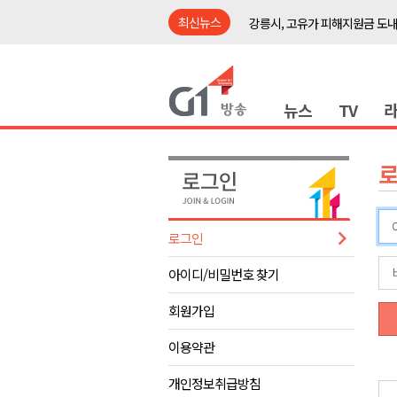
최신뉴스
강릉시, 고유가 피해지원금 도내
홍천군 "철도 개통 이후를 그린
횡성군수직 인수위, 민선 9기 비
뉴스
TV
원공노, 업무추진비 논란 재정
동해시, 민·관·군 합동 맞춤형 
ITS 교통도시 강릉..콜 버스 실
원주시, 하반기 중소기업육성자
양양군, 피서지 계곡․하천 불법
로그인
평창군 계촌5리 깡촌음악회 오는
아이디/비밀번호 찾기
도내 첫 폭염중대경보 발효.."
강릉시, 고유가 피해지원금 도내
회원가입
홍천군 "철도 개통 이후를 그린
이용약관
횡성군수직 인수위, 민선 9기 비
개인정보취급방침
원공노, 업무추진비 논란 재정