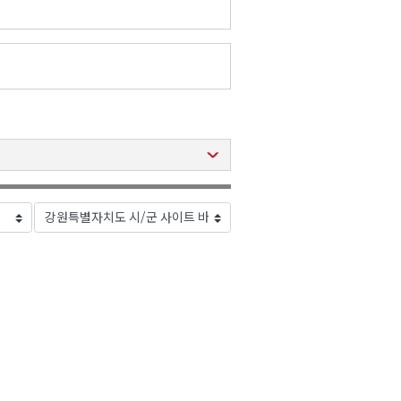
2026년 08월 06일(목)
2026년 08월 06일(목)
2026년 08월 06일(목)
2026년 08월 06일(목)
2026년 08월 06일(목)