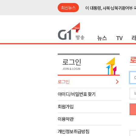
최신뉴스
이 대통령, 사북·납북귀환어부 
여름축제 더위와 전쟁..물놀이 
강원도, 최휘영 문체부장관과 
뉴스
TV
이광재 국회 예결위원장, 강릉시
검찰청 폐지..해결 과제 산적
육동한 시장, 국제스케이트장 춘
영월군, 국·도비 확보 보고회 개
삼척 공공산후조리원 이전 시급
로그인
강원자치도교육청 교감급 이상 3
아이디/비밀번호 찾기
도-시군 첫 간담회..우상호 "하
이 대통령, 사북·납북귀환어부 
회원가입
여름축제 더위와 전쟁..물놀이 
이용약관
강원도, 최휘영 문체부장관과 
개인정보취급방침
이광재 국회 예결위원장, 강릉시