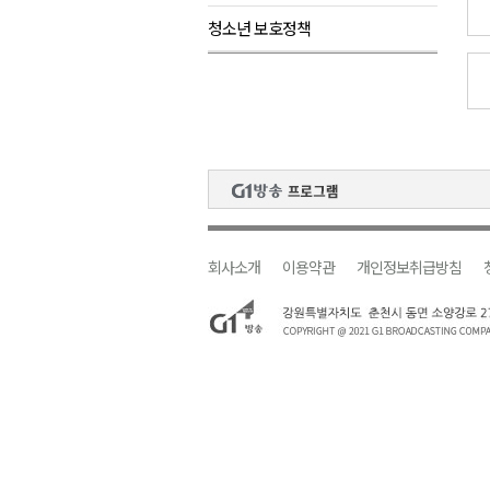
청소년 보호정책
검찰청 폐지..해결 과제 산적
육동한 시장, 국제스케이트장 춘
영월군, 국·도비 확보 보고회 개
삼척 공공산후조리원 이전 시급
강원자치도교육청 교감급 이상 3
회사소개
이용약관
개인정보취급방침