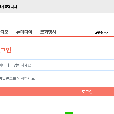
국가폭력 사과
접목
정책간담회
라디오
뉴미디어
문화행사
 초청 특별 강연
G1방송 소개
천 유치 건의
로그인
최
87명 인사
나된 공동체"
국가폭력 사과
로그인
접목
정책간담회
 초청 특별 강연