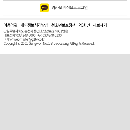
카카오 계정으로 로그인
이용약관
개인정보처리방침
청소년보호정책
PC화면
제보하기
맨
위
강원특별자치도 춘천시 동면 소양강로 274 G1방송
로
대표전화: 033)248-5000, FAX: 033)248-5130
(Top)
이메일: webmaster@g1tv.co.kr
Copyright © 2001 Gangwon No. 1 Broadcasting. All Rights Reserved.