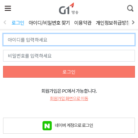
전
제
통
체
보
합
메
검
뉴
색
로그인
아이디/비밀번호 찾기
이용약관
개인정보취급방침
열
기
로그인
회원가입은 PC에서 가능합니다.
회원가입 화면으로 이동
네이버 계정으로 로그인