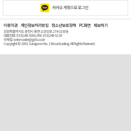
카카오 계정으로 로그인
이용약관
개인정보처리방침
청소년보호정책
PC화면
제보하기
맨
위
강원특별자치도 춘천시 동면 소양강로 274 G1방송
로
대표전화: 033)248-5000, FAX: 033)248-5130
(Top)
이메일: webmaster@g1tv.co.kr
Copyright © 2001 Gangwon No. 1 Broadcasting. All Rights Reserved.