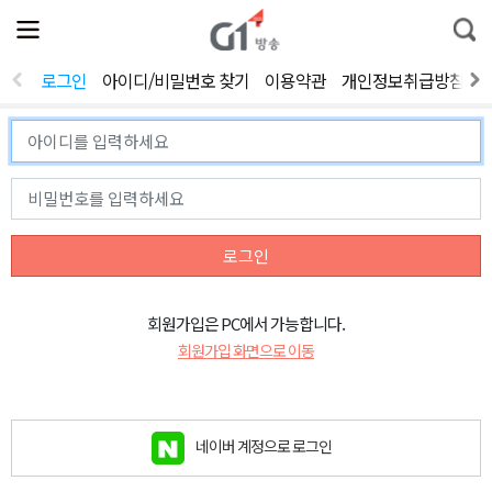
전
제
통
체
보
합
메
검
뉴
색
로그인
아이디/비밀번호 찾기
이용약관
개인정보취급방침
열
기
로그인
회원가입은 PC에서 가능합니다.
회원가입 화면으로 이동
네이버 계정으로 로그인