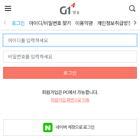
전
제
통
체
보
합
메
검
뉴
색
로그인
아이디/비밀번호 찾기
이용약관
개인정보취급방침
열
기
로그인
회원가입은 PC에서 가능합니다.
회원가입 화면으로 이동
네이버 계정으로 로그인