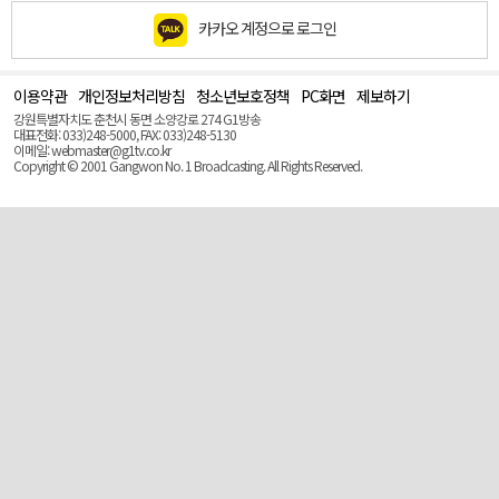
카카오 계정으로 로그인
이용약관
개인정보처리방침
청소년보호정책
PC화면
제보하기
맨
위
강원특별자치도 춘천시 동면 소양강로 274 G1방송
로
대표전화: 033)248-5000, FAX: 033)248-5130
(Top)
이메일: webmaster@g1tv.co.kr
Copyright © 2001 Gangwon No. 1 Broadcasting. All Rights Reserved.