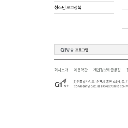
청소년 보호정책
검찰청 폐지..해결 과제 산적
육동한 시장, 국제스케이트장 춘
영월군, 국·도비 확보 보고회 개
삼척 공공산후조리원 이전 시급
강원자치도교육청 교감급 이상 3
회사소개
이용약관
개인정보취급방침