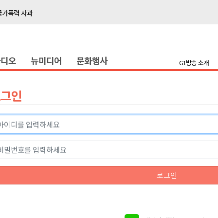
국가폭력 사과
접목
정책간담회
라디오
뉴미디어
문화행사
 초청 특별 강연
G1방송 소개
천 유치 건의
로그인
최
87명 인사
나된 공동체"
국가폭력 사과
로그인
접목
정책간담회
 초청 특별 강연