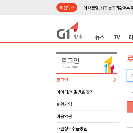
최신뉴스
이 대통령, 사북·납북귀환어부 
여름축제 더위와 전쟁..물놀이 
강원도, 최휘영 문체부장관과 
뉴스
TV
이광재 국회 예결위원장, 강릉시
검찰청 폐지..해결 과제 산적
육동한 시장, 국제스케이트장 춘
영월군, 국·도비 확보 보고회 개
삼척 공공산후조리원 이전 시급
로그인
강원자치도교육청 교감급 이상 3
아이디/비밀번호 찾기
도-시군 첫 간담회..우상호 "하
이 대통령, 사북·납북귀환어부 
회원가입
여름축제 더위와 전쟁..물놀이 
이용약관
강원도, 최휘영 문체부장관과 
개인정보취급방침
이광재 국회 예결위원장, 강릉시