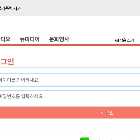
국가폭력 사과
접목
정책간담회
라디오
뉴미디어
문화행사
 초청 특별 강연
G1방송 소개
천 유치 건의
로그인
최
87명 인사
나된 공동체"
국가폭력 사과
로그인
접목
정책간담회
 초청 특별 강연