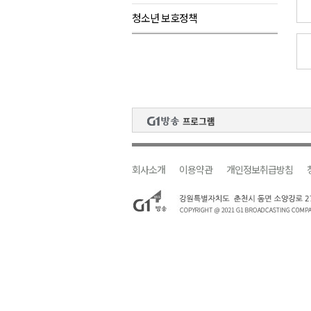
청소년 보호정책
검찰청 폐지..해결 과제 산적
육동한 시장, 국제스케이트장 춘
영월군, 국·도비 확보 보고회 개
삼척 공공산후조리원 이전 시급
강원자치도교육청 교감급 이상 3
회사소개
이용약관
개인정보취급방침