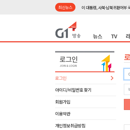
최신뉴스
이 대통령, 사북·납북귀환어부 
여름축제 더위와 전쟁..물놀이 
강원도, 최휘영 문체부장관과 
뉴스
TV
이광재 국회 예결위원장, 강릉시
검찰청 폐지..해결 과제 산적
육동한 시장, 국제스케이트장 춘
영월군, 국·도비 확보 보고회 개
삼척 공공산후조리원 이전 시급
로그인
강원자치도교육청 교감급 이상 3
아이디/비밀번호 찾기
도-시군 첫 간담회..우상호 "하
이 대통령, 사북·납북귀환어부 
회원가입
여름축제 더위와 전쟁..물놀이 
이용약관
강원도, 최휘영 문체부장관과 
개인정보취급방침
이광재 국회 예결위원장, 강릉시