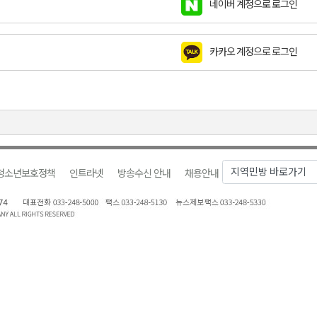
네이버 계정으로 로그인
 개최
저감 사업 등 건의
카카오 계정으로 로그인
..싱가포르 복합리조트
합리조트로 진화 중"
전략 보고회 개최
청소년보호정책
인트라넷
방송수신 안내
채용안내