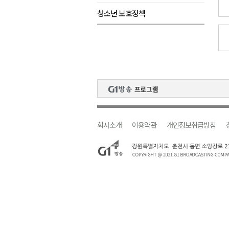
청소년 보호정책
제43회 홍천군민의 날 기념행사
양구군, 원주환경청에 비점오염
<강원랜드> 관광객이 인구 3배
<강원랜드> 마카오 카지노 "복
민선9기 양양군 공약사업 추진 
회사소개
이용약관
개인정보취급방침