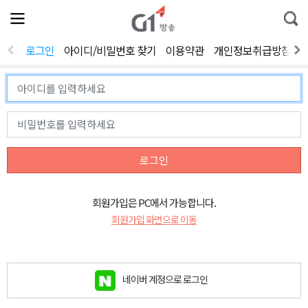
전
제
통
체
보
합
메
검
뉴
색
로그인
아이디/비밀번호 찾기
이용약관
개인정보취급방침
열
기
로그인
회원가입은 PC에서 가능합니다.
회원가입 화면으로 이동
네이버 계정으로 로그인