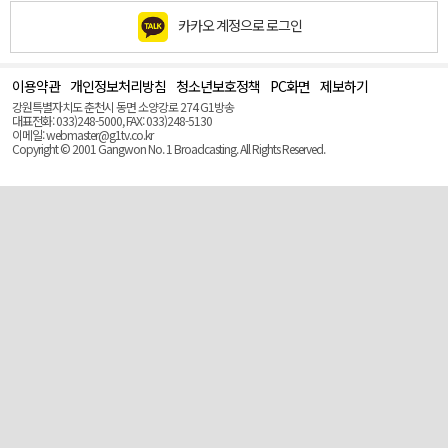
카카오 계정으로 로그인
이용약관
개인정보처리방침
청소년보호정책
PC화면
제보하기
맨
위
강원특별자치도 춘천시 동면 소양강로 274 G1방송
로
대표전화: 033)248-5000, FAX: 033)248-5130
(Top)
이메일: webmaster@g1tv.co.kr
Copyright © 2001 Gangwon No. 1 Broadcasting. All Rights Reserved.