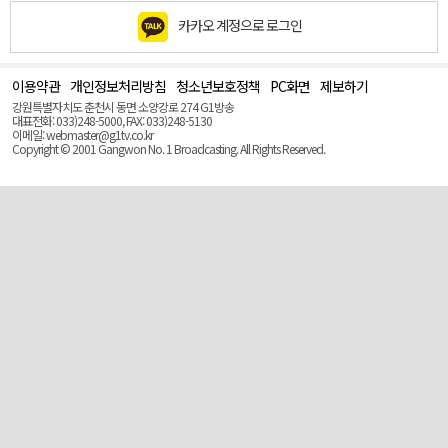
카카오 계정으로 로그인
이용약관
개인정보처리방침
청소년보호정책
PC화면
제보하기
맨
위
강원특별자치도 춘천시 동면 소양강로 274 G1방송
로
대표전화: 033)248-5000, FAX: 033)248-5130
(Top)
이메일: webmaster@g1tv.co.kr
Copyright © 2001 Gangwon No. 1 Broadcasting. All Rights Reserved.