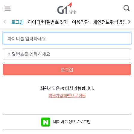
전
제
통
체
보
합
메
검
뉴
색
로그인
아이디/비밀번호 찾기
이용약관
개인정보취급방침
열
기
로그인
회원가입은 PC에서 가능합니다.
회원가입 화면으로 이동
네이버 계정으로 로그인